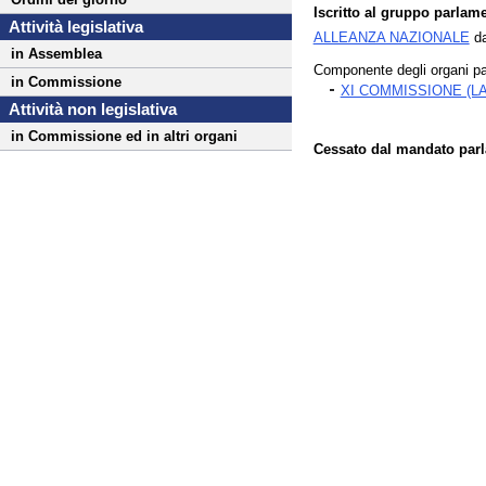
Iscritto al gruppo parlame
Attività legislativa
ALLEANZA NAZIONALE
da
in Assemblea
Componente degli organi pa
in Commissione
XI COMMISSIONE (L
Attività non legislativa
in Commissione ed in altri organi
Cessato dal mandato parla
Fine
Vai
al
contenuto
menu
di
navigazione
principale