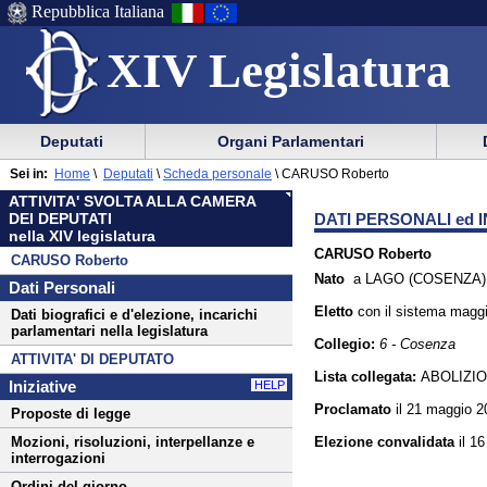
Repubblica Italiana
XIV Legislatura
Menu
Vai
Menu
Vai
Deputati
Organi Parlamentari
al
al
di
di
Menu
menu
Sei in:
Home
\
Deputati
\
Scheda personale
\
CARUSO Roberto
ausilio
navigazione
di
di
ATTIVITA' SVOLTA ALLA CAMERA
alla
principale
navigazione
sezione
DATI PERSONALI ed I
DEI DEPUTATI
navigazione
principale
nella XIV legislatura
CARUSO Roberto
CARUSO Roberto
Nato
a LAGO (COSENZA) i
Dati Personali
Eletto
con il sistema
maggi
Dati biografici e d'elezione, incarichi
parlamentari nella legislatura
Collegio:
6 - Cosenza
ATTIVITA' DI DEPUTATO
Lista collegata:
ABOLIZI
Iniziative
HELP
Proclamato
il 21 maggio 2
Proposte di legge
Elezione convalidata
il 1
Mozioni, risoluzioni, interpellanze e
interrogazioni
Ordini del giorno