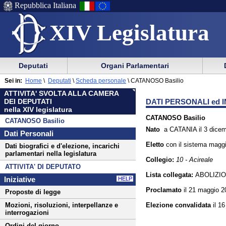
Repubblica Italiana
XIV Legislatura
Menu
Vai
Menu
Vai
Deputati
Organi Parlamentari
al
al
di
di
Menu
menu
Sei in:
Home
\
Deputati
\
Scheda personale
\
CATANOSO Basilio
ausilio
navigazione
di
di
ATTIVITA' SVOLTA ALLA CAMERA
alla
principale
navigazione
sezione
DATI PERSONALI ed I
DEI DEPUTATI
navigazione
principale
nella XIV legislatura
CATANOSO Basilio
CATANOSO Basilio
Nato
a CATANIA il 3 dice
Dati Personali
Eletto
con il sistema
maggi
Dati biografici e d'elezione, incarichi
parlamentari nella legislatura
Collegio:
10 - Acireale
ATTIVITA' DI DEPUTATO
Lista collegata:
ABOLIZI
Iniziative
HELP
Proclamato
il 21 maggio 2
Proposte di legge
Elezione convalidata
il 1
Mozioni, risoluzioni, interpellanze e
interrogazioni
Ordini del giorno