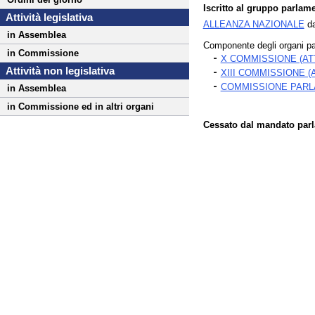
Iscritto al gruppo parlame
Attività legislativa
ALLEANZA NAZIONALE
da
in Assemblea
Componente degli organi pa
in Commissione
X COMMISSIONE (AT
Attività non legislativa
XIII COMMISSIONE 
COMMISSIONE PARLA
in Assemblea
in Commissione ed in altri organi
Cessato dal mandato parla
Fine
Vai
al
contenuto
menu
di
navigazione
principale