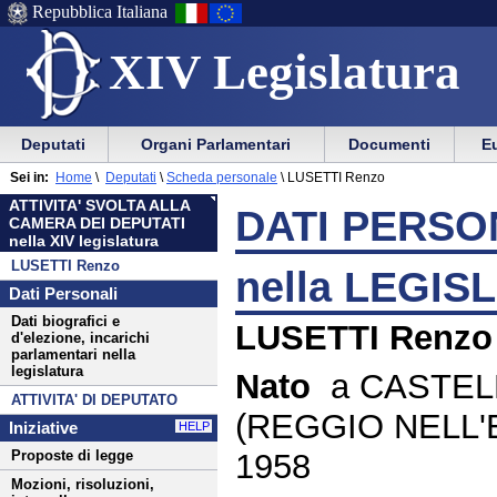
Repubblica Italiana
XIV Legislatura
Menu
Vai
Menu
Vai
Deputati
Organi Parlamentari
Documenti
Eu
al
al
di
di
Menu
menu
Sei in:
Home
\
Deputati
\
Scheda personale
\
LUSETTI Renzo
ausilio
navigazione
di
di
ATTIVITA' SVOLTA ALLA
alla
principale
DATI PERSON
navigazione
sezione
CAMERA DEI DEPUTATI
navigazione
principale
nella XIV legislatura
LUSETTI Renzo
nella LEGIS
Dati Personali
Dati biografici e
LUSETTI Renzo
d'elezione, incarichi
parlamentari nella
legislatura
Nato
a CASTEL
ATTIVITA' DI DEPUTATO
(REGGIO NELL'EM
Iniziative
HELP
1958
Proposte di legge
Mozioni, risoluzioni,