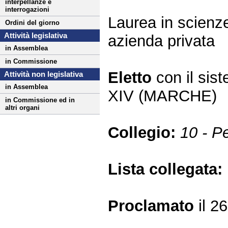
interpellanze e
interrogazioni
Laurea in scienze
Ordini del giorno
Attività legislativa
azienda privata
in Assemblea
in Commissione
Eletto
con il si
Attività non legislativa
in Assemblea
XIV (MARCHE)
in Commissione ed in
altri organi
Collegio:
10 - P
Lista collegata:
Proclamato
il 2