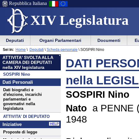
Repubblica Italiana
XIV Legislatura
Menu
Vai
Menu
Vai
Deputati
Organi Parlamentari
Documenti
Eu
al
al
di
di
Menu
menu
Sei in:
Home
\
Deputati
\
Scheda personale
\
SOSPIRI Nino
ausilio
navigazione
di
di
ATTIVITA' SVOLTA ALLA
alla
principale
DATI PERSON
navigazione
sezione
CAMERA DEI DEPUTATI
navigazione
principale
nella XIV legislatura
SOSPIRI Nino
nella LEGIS
Dati Personali
Dati biografici e
SOSPIRI Nino
d'elezione, incarichi
parlamentari e
governativi nella
Nato
a PENNE (P
legislatura
1948
ATTIVITA' DI DEPUTATO
Iniziative
HELP
Proposte di legge