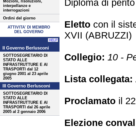
Diploma di perito
Mozioni, risoluzioni,
interpellanze e
interrogazioni
Ordini del giorno
Eletto
con il si
ATTIVITA' DI MEMBRO
DEL GOVERNO
XVII (ABRUZZI)
HELP
II Governo Berlusconi
Collegio:
10 - P
SOTTOSEGRETARIO DI
STATO ALLE
INFRASTRUTTURE E AI
TRASPORTI dal 12
giugno 2001 al 23 aprile
Lista collegata:
2005
III Governo Berlusconi
SOTTOSEGRETARIO DI
Proclamato
il 2
STATO ALLE
INFRASTRUTTURE E AI
TRASPORTI dal 26 aprile
2005 al 2 gennaio 2006
Elezione conva