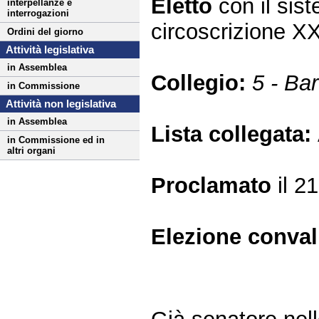
Eletto
con il si
interpellanze e
interrogazioni
circoscrizione X
Ordini del giorno
Attività legislativa
in Assemblea
Collegio:
5 - Ba
in Commissione
Attività non legislativa
in Assemblea
Lista collegata:
in Commissione ed in
altri organi
Proclamato
il 2
Elezione conva