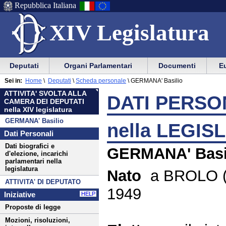
Repubblica Italiana
XIV Legislatura
Menu
Vai
Menu
Vai
Deputati
Organi Parlamentari
Documenti
Eu
al
al
di
di
Menu
menu
Sei in:
Home
\
Deputati
\
Scheda personale
\
GERMANA' Basilio
ausilio
navigazione
di
di
ATTIVITA' SVOLTA ALLA
alla
principale
DATI PERSON
navigazione
sezione
CAMERA DEI DEPUTATI
navigazione
principale
nella XIV legislatura
GERMANA' Basilio
nella LEGIS
Dati Personali
Dati biografici e
GERMANA' Basi
d'elezione, incarichi
parlamentari nella
legislatura
Nato
a BROLO (M
ATTIVITA' DI DEPUTATO
1949
Iniziative
HELP
Proposte di legge
Mozioni, risoluzioni,