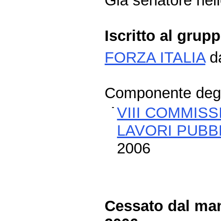
Già senatore nelle
Iscritto al grup
FORZA ITALIA
da
Componente degli
VIII COMMISS
LAVORI PUBBL
2006
Cessato dal man