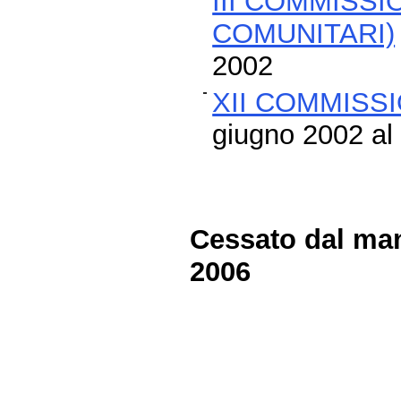
III COMMISSI
COMUNITARI)
2002
XII COMMISSI
giugno 2002 al 
Cessato dal man
2006
Fine
Vai
al
contenuto
menu
di
navigazione