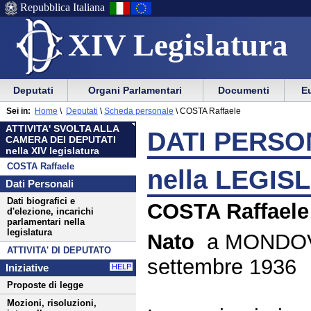
Repubblica Italiana
XIV Legislatura
Menu
Vai
Menu
Vai
Deputati
Organi Parlamentari
Documenti
Eu
al
al
di
di
Menu
menu
Sei in:
Home
\
Deputati
\
Scheda personale
\
COSTA Raffaele
ausilio
navigazione
di
di
ATTIVITA' SVOLTA ALLA
alla
principale
DATI PERSON
navigazione
sezione
CAMERA DEI DEPUTATI
navigazione
principale
nella XIV legislatura
COSTA Raffaele
nella LEGIS
Dati Personali
Dati biografici e
COSTA Raffaele
d'elezione, incarichi
parlamentari nella
legislatura
Nato
a MONDOVI
ATTIVITA' DI DEPUTATO
settembre 1936
Iniziative
HELP
Proposte di legge
Mozioni, risoluzioni,