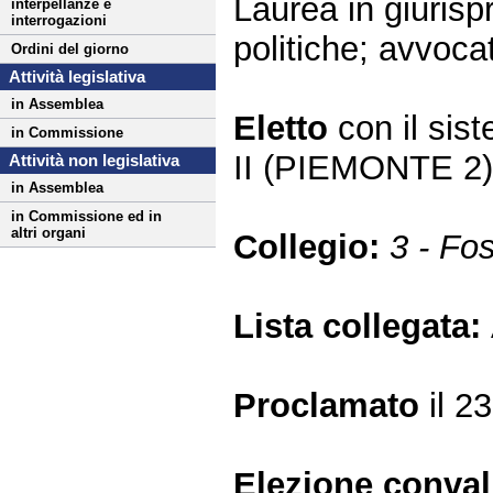
Laurea in giuris
interpellanze e
interrogazioni
politiche; avvocat
Ordini del giorno
Attività legislativa
in Assemblea
Eletto
con il si
in Commissione
II (PIEMONTE 2
Attività non legislativa
in Assemblea
in Commissione ed in
altri organi
Collegio:
3 - Fo
Lista collegata:
Proclamato
il 2
Elezione conva