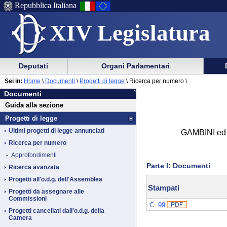
Repubblica Italiana
XIV Legislatura
Menu
Vai
Menu
Vai
Deputati
Organi Parlamentari
al
al
di
di
Vai
Menu
menu
Sei in:
Home
\
Documenti
\
Progetti di legge
\
Ricerca per numero \
ausilio
navigazione
Documenti
al
di
di
Documenti
alla
principale
contenuto
navigazione
sezione
Guida alla sezione
navigazione
principale
Progetti di legge
Ultimi progetti di legge annunciati
GAMBINI ed al
Ricerca per numero
Approfondimenti
Parte I: Documenti
Ricerca avanzata
Progetti all'o.d.g. dell'Assemblea
Stampati
Progetti da assegnare alle
Commissioni
C. 99
Progetti cancellati dall'o.d.g. della
Camera