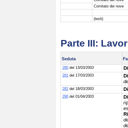
Comitato dei nove
(testi)
Parte III: Lavo
Seduta
Fa
280
del 13/03/2003
D
281
del 17/03/2003
D
d
282
del 18/03/2003
D
290
del 01/04/2003
D
ri
es
R
de
de