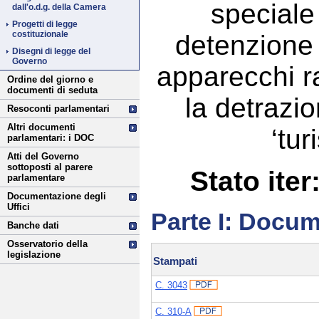
speciale 
dall'o.d.g. della Camera
Progetti di legge
costituzionale
detenzione f
Disegni di legge del
Governo
apparecchi ra
Ordine del giorno e
documenti di seduta
la detrazio
Resoconti parlamentari
Altri documenti
‘tur
parlamentari: i DOC
Atti del Governo
sottoposti al parere
Stato iter
parlamentare
Documentazione degli
Uffici
Parte I: Docum
Banche dati
Osservatorio della
legislazione
Stampati
C. 3043
C. 310-A