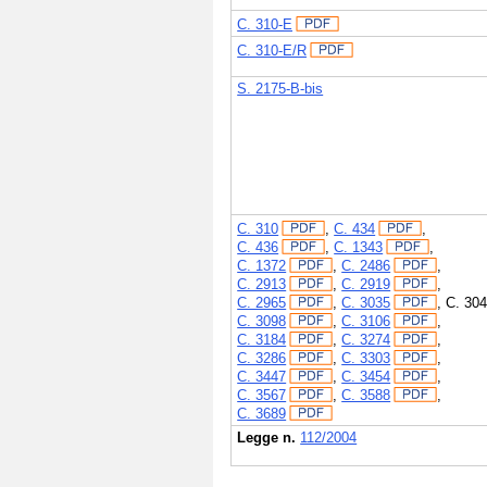
C. 310-E
C. 310-E/R
S. 2175-B-bis
C. 310
,
C. 434
,
C. 436
,
C. 1343
,
C. 1372
,
C. 2486
,
C. 2913
,
C. 2919
,
C. 2965
,
C. 3035
,
C. 30
C. 3098
,
C. 3106
,
C. 3184
,
C. 3274
,
C. 3286
,
C. 3303
,
C. 3447
,
C. 3454
,
C. 3567
,
C. 3588
,
C. 3689
Legge n.
112/2004