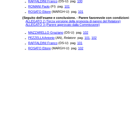
-
RAFFALDINI Franco
(DS-U) pag.
100
-
ROMANI Paolo
(FI) pag.
101
-
ROSATO Ettore
(MARGH-U) pag.
101
(Seguito dell'esame e conclusione. - Parere favorevole con condizioni
ALLEGATO 2 (Terza versione della proposta di parere del Relatore)
ALLEGATO 3 (Parere approvato dalla Commissione)
-
MAZZARELLO Graziano
(DS-U) pag.
102
-
PEZZELLA Antonio
(AN),
Relatore
pag.
101
,
102
-
RAFFALDINI Franco
(DS-U) pag.
101
-
ROSATO Ettore
(MARGH-U) pag.
102