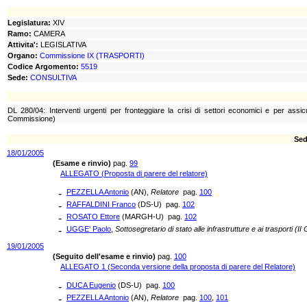
Legislatura:
XIV
Ramo:
CAMERA
Attivita':
LEGISLATIVA
Organo:
Commissione IX (TRASPORTI)
Codice Argomento:
5519
Sede:
CONSULTIVA
DL 280/04: Interventi urgenti per fronteggiare la crisi di settori economici e per assi
Commissione)
Sed
18/01/2005
(Esame e rinvio)
pag.
99
ALLEGATO (Proposta di parere del relatore)
-
PEZZELLA Antonio
(AN),
Relatore
pag.
100
-
RAFFALDINI Franco
(DS-U) pag.
102
-
ROSATO Ettore
(MARGH-U) pag.
102
-
UGGE' Paolo
,
Sottosegretario di stato alle infrastrutture e ai trasporti (
19/01/2005
(Seguito dell'esame e rinvio)
pag.
100
ALLEGATO 1 (Seconda versione della proposta di parere del Relatore)
-
DUCA Eugenio
(DS-U) pag.
100
-
PEZZELLA Antonio
(AN),
Relatore
pag.
100
,
101