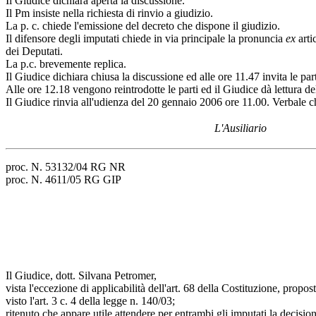
Il Giudice dichiara aperta la discussione.
Il Pm insiste nella richiesta di rinvio a giudizio.
La p. c. chiede l'emissione del decreto che dispone il giudizio.
Il difensore degli imputati chiede in via principale la pronuncia
ex
arti
dei Deputati.
La p.c. brevemente replica.
Il Giudice dichiara chiusa la discussione ed alle ore 11.47 invita le part
Alle ore 12.18 vengono reintrodotte le parti ed il Giudice dà lettura de
Il Giudice rinvia all'udienza del 20 gennaio 2006 ore 11.00. Verbale c
L'Ausiliario
proc. N. 53132/04 RG NR
proc. N. 4611/05 RG GIP
Il Giudice, dott. Silvana Petromer,
vista l'eccezione di applicabilità dell'art. 68 della Costituzione, propos
visto l'art. 3 c. 4 della legge n. 140/03;
ritenuto che appare utile attendere per entrambi gli imputati la decisio